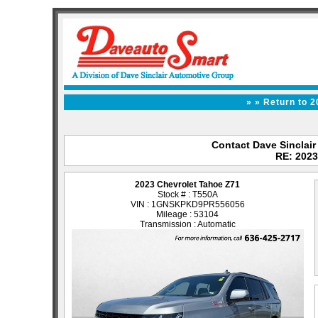
» » Return to 
Contact Dave Sinclair 
RE: 2023
2023 Chevrolet Tahoe Z71
Stock # : T550A
VIN : 1GNSKPKD9PR556056
Mileage : 53104
Transmission : Automatic